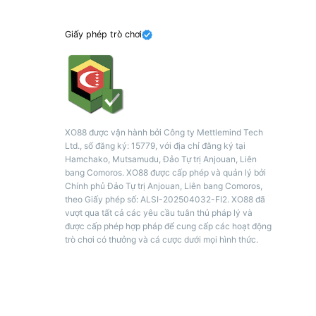
Giấy phép trò chơi
XO88 được vận hành bởi Công ty Mettlemind Tech
Ltd., số đăng ký: 15779, với địa chỉ đăng ký tại
Hamchako, Mutsamudu, Đảo Tự trị Anjouan, Liên
bang Comoros. XO88 được cấp phép và quản lý bởi
Chính phủ Đảo Tự trị Anjouan, Liên bang Comoros,
theo Giấy phép số: ALSI-202504032-FI2. XO88 đã
vượt qua tất cả các yêu cầu tuân thủ pháp lý và
được cấp phép hợp pháp để cung cấp các hoạt động
trò chơi có thưởng và cá cược dưới mọi hình thức.