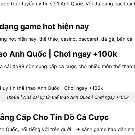
ược trực tuyến uy tín số 1 Anh Quốc. Với đa dạng các loại h
 dạng game hot hiện nay
hot hiện nay: thể thao, casino, baccarat, đá gà, bắn cá, tà
thao Anh Quốc | Chơi ngay +100k
à cái Xo88 còn cung cấp cá cược cho nhiều môn thể thao k
1Xo88 | Nhà cái uy tín thể thao Anh Quốc | Chơi ngay +100k
Đẳng Cấp Cho Tín Đồ Cá Cược
h Quốc, nổi tiếng với trên dưới 11+ sảnh game hấp dẫn như