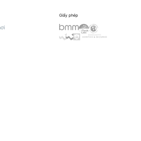
Giấy phép
ơi