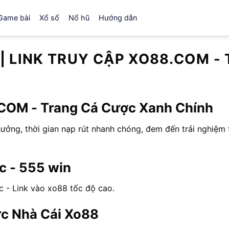
Game bài
Xổ số
Nổ hũ
Hướng dẫn
 | LINK TRUY CẬP XO88.COM 
.COM - Trang Cá Cược Xanh Chính
thưởng, thời gian nạp rút nhanh chóng, đem đến trải nghiệ
c - 555 win
 - Link vào xo88 tốc độ cao.
ức Nhà Cái Xo88