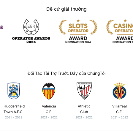
Đề cử giải thưởng
Đối Tác Tài Trợ Trước Đây của ChúngTôi
Huddersfield
Valencia
Athletic
Villarreal
Town A.F.C.
C.F.
Club
C.F.
2021 - 2023
2021 - 2022
2021 - 2022
2021 - 2022