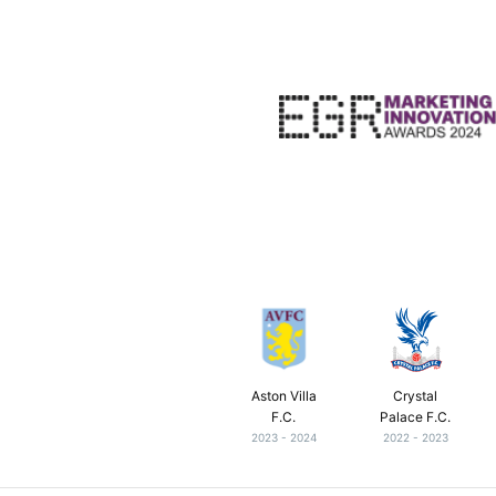
Aston Villa
Crystal
F.C.
Palace F.C.
2023 - 2024
2022 - 2023