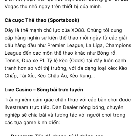
Vegas thu nhỏ ngay trên thiết bị của mình.
Cá cược Thể thao (Sportsbook)
Đây là thế mạnh chủ lực của XO88. Chúng tôi cung
cấp hàng nghìn sự kiện thể thao mỗi ngày từ các giải
đấu hàng đầu như Premier League, La Liga, Champions
League đến các môn thể thao khác như Bóng rổ,
Tennis, Đua xe F1. Tỷ lệ kèo (Odds) tại đây luôn cạnh
tranh hơn so với thị trường, với đa dạng loại kèo: Kèo
Chấp, Tài Xỉu, Kèo Châu Âu, Kèo Rung...
Live Casino – Sòng bài trực tuyến
Trải nghiệm cảm giác chân thực với các bàn chơi được
livestream trực tiếp. Dàn Dealer nóng bỏng, chuyên
nghiệp sẽ chia bài và tương tác với người chơi trong
các tựa game kinh điển: