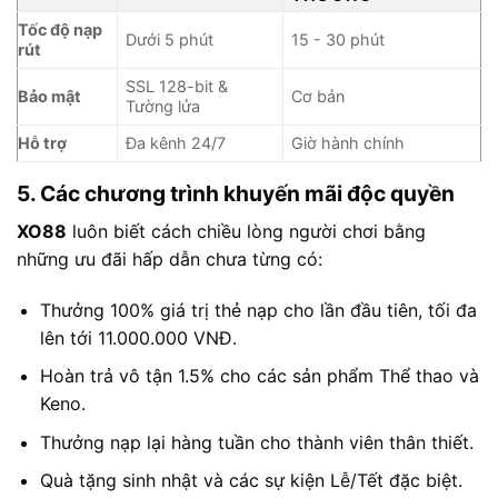
Tốc độ nạp
Dưới 5 phút
15 - 30 phút
rút
SSL 128-bit &
Bảo mật
Cơ bản
Tường lửa
Hỗ trợ
Đa kênh 24/7
Giờ hành chính
5. Các chương trình khuyến mãi độc quyền
XO88
luôn biết cách chiều lòng người chơi bằng
những ưu đãi hấp dẫn chưa từng có:
Thưởng 100% giá trị thẻ nạp cho lần đầu tiên, tối đa
lên tới 11.000.000 VNĐ.
Hoàn trả vô tận 1.5% cho các sản phẩm Thể thao và
Keno.
Thưởng nạp lại hàng tuần cho thành viên thân thiết.
Quà tặng sinh nhật và các sự kiện Lễ/Tết đặc biệt.