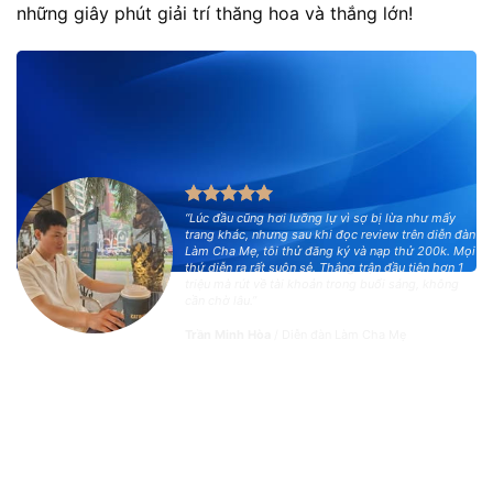
những giây phút giải trí thăng hoa và thắng lớn!
“Lúc đầu cũng hơi lưỡng lự vì sợ bị lừa như mấy
trang khác, nhưng sau khi đọc review trên diễn đàn
Làm Cha Mẹ, tôi thử đăng ký và nạp thử 200k. Mọi
thứ diễn ra rất suôn sẻ. Thắng trận đầu tiên hơn 1
triệu mà rút về tài khoản trong buổi sáng, không
cần chờ lâu.”
Trần Minh Hòa
/
Diễn đàn Làm Cha Mẹ