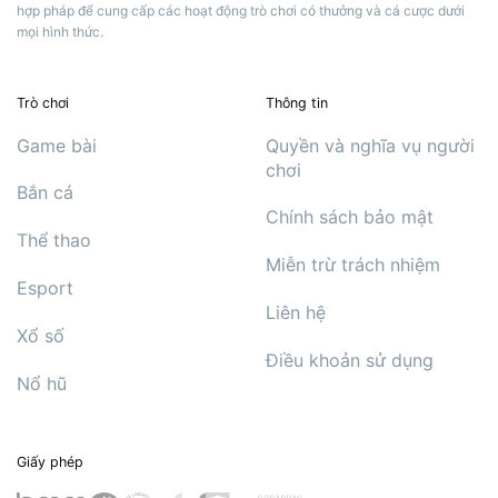
hợp pháp để cung cấp các hoạt động trò chơi có thưởng và cá cược dưới
mọi hình thức.
Trò chơi
Thông tin
Game bài
Quyền và nghĩa vụ người
chơi
Bắn cá
Chính sách bảo mật
Thể thao
Miễn trừ trách nhiệm
Esport
Liên hệ
Xổ số
Điều khoản sử dụng
Nổ hũ
Giấy phép