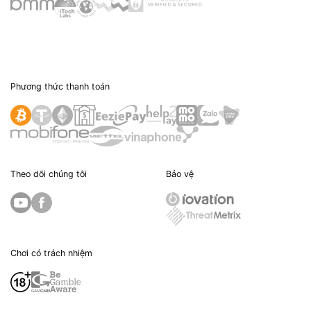
Phương thức thanh toán
Theo dõi chúng tôi
Bảo vệ
Chơi có trách nhiệm