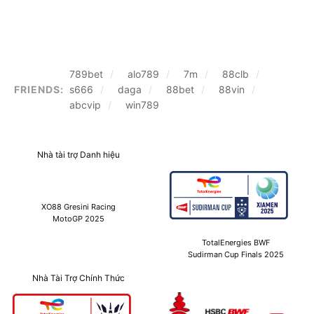
789bet
alo789
7m
88clb
FRIENDS:
s666
daga
88bet
88vin
abcvip
win789
Nhà tài trợ Danh hiệu
XO88 Gresini Racing
MotoGP 2025
TotalEnergies BWF
Sudirman Cup Finals 2025
Nhà Tài Trợ Chính Thức