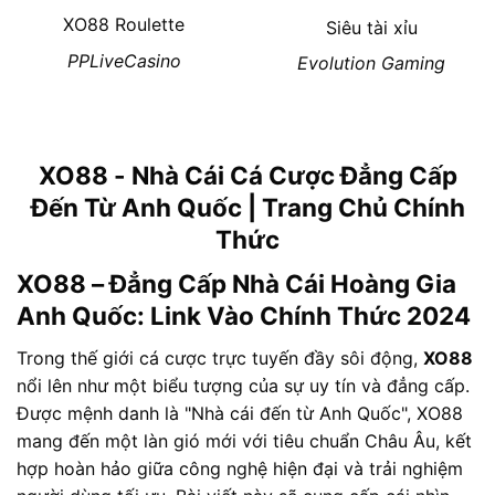
XO88 Roulette
Siêu tài xỉu
PPLiveCasino
Evolution Gaming
XO88 - Nhà Cái Cá Cược Đẳng Cấp
Đến Từ Anh Quốc | Trang Chủ Chính
Thức
XO88 – Đẳng Cấp Nhà Cái Hoàng Gia
Anh Quốc: Link Vào Chính Thức 2024
Trong thế giới cá cược trực tuyến đầy sôi động,
XO88
nổi lên như một biểu tượng của sự uy tín và đẳng cấp.
Được mệnh danh là "Nhà cái đến từ Anh Quốc", XO88
mang đến một làn gió mới với tiêu chuẩn Châu Âu, kết
hợp hoàn hảo giữa công nghệ hiện đại và trải nghiệm