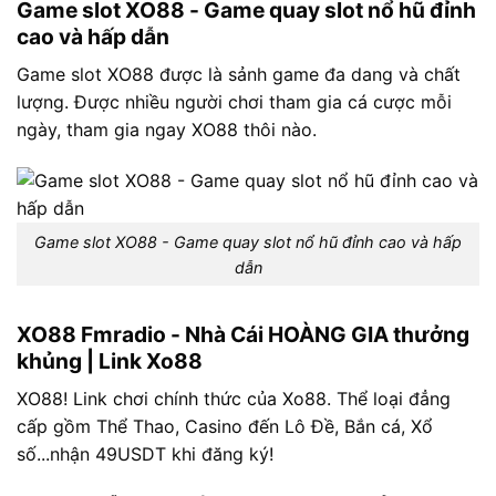
Game slot XO88 - Game quay slot nổ hũ đỉnh
cao và hấp dẫn
Game slot XO88 được là sảnh game đa dang và chất
lượng. Được nhiều người chơi tham gia cá cược mỗi
ngày, tham gia ngay XO88 thôi nào.
Game slot XO88 - Game quay slot nổ hũ đỉnh cao và hấp
dẫn
XO88 Fmradio - Nhà Cái HOÀNG GIA thưởng
khủng | Link Xo88
XO88! Link chơi chính thức của Xo88. Thể loại đẳng
cấp gồm Thể Thao, Casino đến Lô Đề, Bắn cá, Xổ
số...nhận 49USDT khi đăng ký!