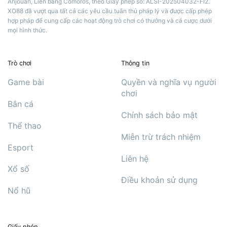
Anjouan, Liên bang Comoros, theo Giấy phép số: ALSI-202504032-FI2.
XO88 đã vượt qua tất cả các yêu cầu tuân thủ pháp lý và được cấp phép
hợp pháp để cung cấp các hoạt động trò chơi có thưởng và cá cược dưới
mọi hình thức.
Trò chơi
Thông tin
Game bài
Quyền và nghĩa vụ người
chơi
Bắn cá
Chính sách bảo mật
Thể thao
Miễn trừ trách nhiệm
Esport
Liên hệ
Xổ số
Điều khoản sử dụng
Nổ hũ
Giấy phép