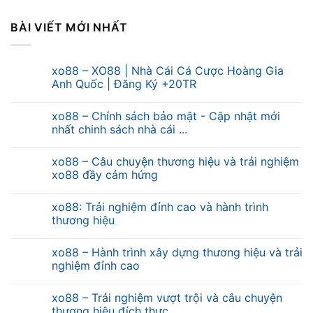
BÀI VIẾT MỚI NHẤT
xo88 – XO88 | Nhà Cái Cá Cược Hoàng Gia
Anh Quốc | Đăng Ký +20TR
xo88 – Chính sách bảo mật - Cập nhật mới
nhất chinh sách nhà cái ...
xo88 – Câu chuyện thương hiệu và trải nghiệm
xo88 đầy cảm hứng
xo88: Trải nghiệm đỉnh cao và hành trình
thương hiệu
xo88 – Hành trình xây dựng thương hiệu và trải
nghiệm đỉnh cao
xo88 – Trải nghiệm vượt trội và câu chuyện
thương hiệu đích thực